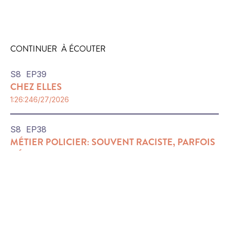
CONTINUER À ÉCOUTER
S
8
EP
39
CHEZ ELLES
1:26:24
6/27/2026
S
8
EP
38
MÉTIER POLICIER: SOUVENT RACISTE, PARFOIS
HÉROS
1:55:33
6/27/2026
Inscrivez-vous à l'infolettre