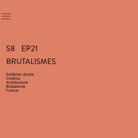
S
8
EP
21
BRUTALISMES
Extrême-droite
Cinéma
Architecture
Brutalisme
France