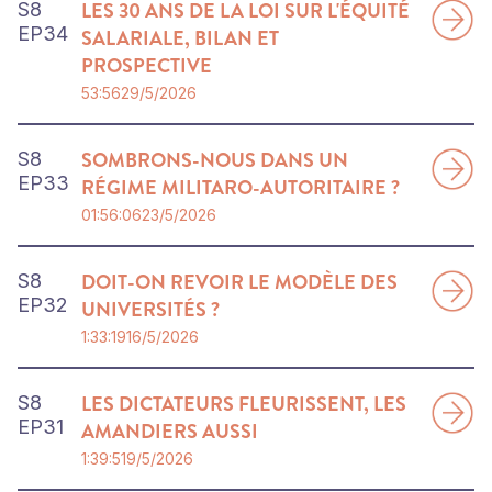
LES 30 ANS DE LA LOI SUR L'ÉQUITÉ
S
8
EP
34
SALARIALE, BILAN ET
PROSPECTIVE
53:56
29/5/2026
SOMBRONS-NOUS DANS UN
S
8
EP
33
RÉGIME MILITARO-AUTORITAIRE ?
01:56:06
23/5/2026
DOIT-ON REVOIR LE MODÈLE DES
S
8
EP
32
UNIVERSITÉS ?
1:33:19
16/5/2026
LES DICTATEURS FLEURISSENT, LES
S
8
EP
31
AMANDIERS AUSSI
1:39:51
9/5/2026