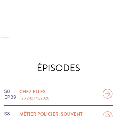
ÉPISODES
CHEZ ELLES
S
8
EP
39
1:26:24
27/6/2026
MÉTIER POLICIER: SOUVENT
S
8