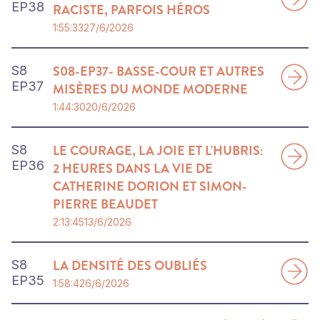
EP
38
RACISTE, PARFOIS HÉROS
1:55:33
27/6/2026
S08-EP37- BASSE-COUR ET AUTRES
S
8
EP
37
MISÈRES DU MONDE MODERNE
1:44:30
20/6/2026
LE COURAGE, LA JOIE ET L'HUBRIS:
S
8
EP
36
2 HEURES DANS LA VIE DE
CATHERINE DORION ET SIMON-
PIERRE BEAUDET
2:13:45
13/6/2026
LA DENSITÉ DES OUBLIÉS
S
8
EP
35
1:58:42
6/6/2026