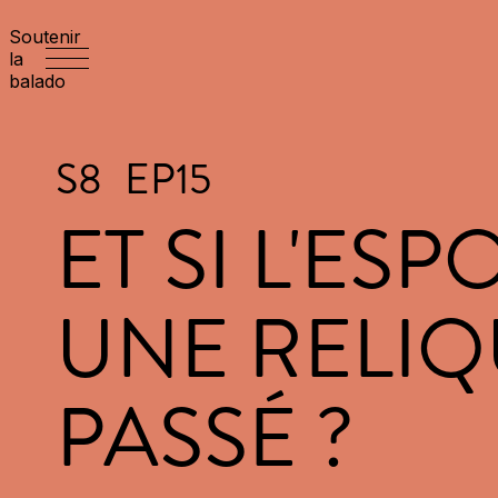
Soutenir
la
balado
S
8
EP
15
ET SI L'ESP
UNE RELIQ
PASSÉ ?