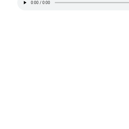
Premier épisode de l’année 2026, o
proposer un nouveau segment qui
l’UQAM.
Et avec
Mathieu Bélisle
, on discu
l’espoir
et des limites (ou pas) d’
sous nos yeux.