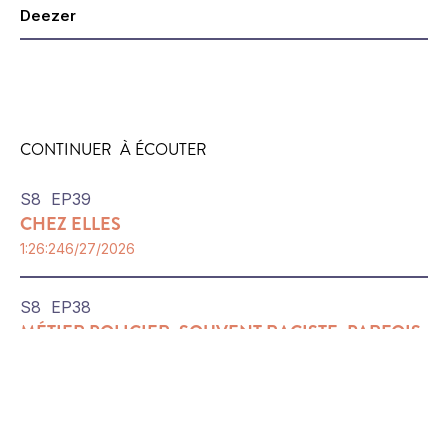
Deezer
CONTINUER À ÉCOUTER
S
8
EP
39
CHEZ ELLES
1:26:24
6/27/2026
S
8
EP
38
MÉTIER POLICIER: SOUVENT RACISTE, PARFOIS
HÉROS
1:55:33
6/27/2026