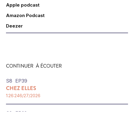
Apple podcast
Amazon Podcast
Deezer
CONTINUER À ÉCOUTER
S
8
EP
39
CHEZ ELLES
1:26:24
6/27/2026
S
8
EP
38
MÉTIER POLICIER: SOUVENT RACISTE, PARFOIS
HÉROS